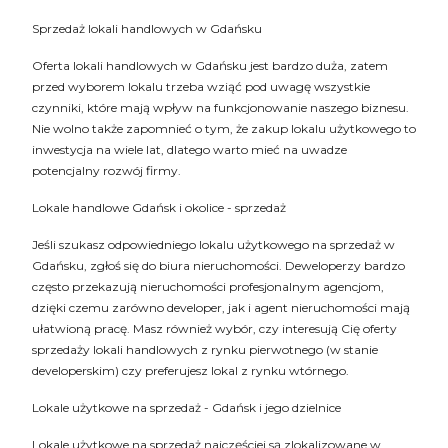
Sprzedaż lokali handlowych w Gdańsku
Oferta lokali handlowych w Gdańsku jest bardzo duża, zatem
przed wyborem lokalu trzeba wziąć pod uwagę wszystkie
czynniki, które mają wpływ na funkcjonowanie naszego biznesu.
Nie wolno także zapomnieć o tym, że zakup lokalu użytkowego to
inwestycja na wiele lat, dlatego warto mieć na uwadze
potencjalny rozwój firmy.
Lokale handlowe Gdańsk i okolice - sprzedaż
Jeśli szukasz odpowiedniego lokalu użytkowego na sprzedaż w
Gdańsku, zgłoś się do biura nieruchomości. Deweloperzy bardzo
często przekazują nieruchomości profesjonalnym agencjom,
dzięki czemu zarówno developer, jak i agent nieruchomości mają
ułatwioną pracę. Masz również wybór, czy interesują Cię oferty
sprzedaży lokali handlowych z rynku pierwotnego (w stanie
developerskim) czy preferujesz lokal z rynku wtórnego.
Lokale użytkowe na sprzedaż - Gdańsk i jego dzielnice
Lokale użytkowe na sprzedaż najczęściej są zlokalizowane w