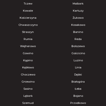
Tczew
Malbork
Kowale
Kartuzy
Kościerzyna
Żukowo
Chwaszczyno
Kosakowo
Straszyn
Banino
Rumia
Reda
Wejherowo
Bolszewo
Gowino
Gościcino
Kąpino
Luzino
Kębłowo
Linia
Choczewo
Dębki
Gniewino
Białogóra
Sasino
Łeba
Lębork
Bojano
Szemud
Przodkowo