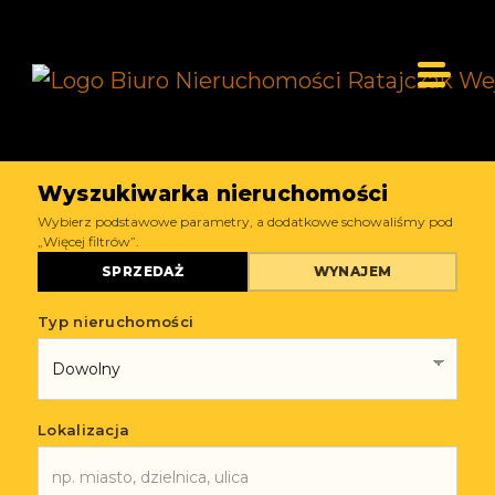
Wyszukiwarka nieruchomości
Wybierz podstawowe parametry, a dodatkowe schowaliśmy pod
„Więcej filtrów”.
SPRZEDAŻ
WYNAJEM
Typ nieruchomości
Lokalizacja