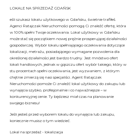
LOKALE NA SPRZEDAŻ GDAŃSK
eśli szukasz lokalu użytkowego w Gdańsku, świetnie trafiłeś.
Agenci Ratajczak Nieruchomości pomogą Ci znaleźć ofertę, która
w 100% spełni Twoje oczekiwania. Lokal użytkowy w Gdańsku
może stać się początkiem nowej prężnie prosperującej działalności
gospodarczej. Wybór lokalu spełniającego oczekiwania dotyczące
lokalizacji, metrażu, posiadającego wymagane pozwolenia dla
określonej działalności jest bardzo trudny. Jest mnóstwo ofert
lokali handlowych, jednak w gąszczu ofert wybór takiego, który w
stu procentach spełni oczekiwania, jest wyzwaniem, z którym
chętnie zmierzą się nasi specjaliści. Agent Ratajczak
Nieruchomości pomoże Ci znaleźć lokal użytkowy do zakupu lub
wynajęcia szybko, profesjonalnie i co najważniejsze – w
konkurencyjnej cenie. Ty będziesz miał czas na planowanie
swojego biznesu!
Jeśli jesteś przed wyborem lokalu do wynajęcia lub zakupu,
koniecznie musisz o tym wiedzieć.
Lokal na sprzedaż - lokalizacja