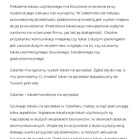
Położenie lokalu użytkowego ma kluczowe znaczenie przy
wyborze jego zakupu lub wynajmu. W zależności od rodzaju
prowadzonej działalności, podstawową kwestią jest wybór miejsca
do jej prowadzenia. Prestiżowa lokalizacja niewątpliwie wpłynie
zarówno na wizerunek firmy, jak też jej dostępność. Okolice
przystanku komunikacji miejskiej czy lokal z dużym parkingiem
jest zawsze dużym atutem bez względu na to, czy szukamy
lokalu komercyjnego, biurowego, handlowego czy
gastronomicznego.
Gdańsk ma ogromy wybór lokali na sprzedaż. Zgłoś się do nas, a
my pomożemy Ci znaleźć lokal na sprzedaż dopasowany do
Twoich potrzeb.
Gdańsk – lokale handlowe na sprzedaż
Szukając lokalu na sprzedaż w Gdańsku, należy wziąć pod uwagę
kilka aspektów. Najlepsze lokalizacje lokali użytkowych są
najczęściej w dużych skupiskach biurowców, w okolicach dobrze
skomunikowanych. Wiąże się to oczywiście z dużo wyższą ceną,
dlatego warto przyjrzeć się dzielnicom, w których aktualnie
trwają duże inwestycje. Prestiżowa lokalizacja lokalu handlowego