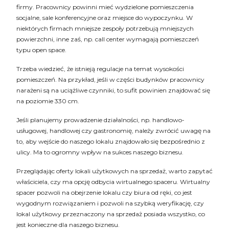
firmy. Pracownicy powinni mieć wydzielone pomieszczenia
socjalne, sale konferencyjne oraz miejsce do wypoczynku. W
niektórych firmach mniejsze zespoły potrzebują mniejszych
powierzchni, inne zaś, np. call center wymagają pomieszczeń
typu open space.
Trzeba wiedzieć, że istnieją regulacje na temat wysokości
pomieszczeń. Na przykład, jeśli w części budynków pracownicy
narażeni są na uciążliwe czynniki, to sufit powinien znajdować się
na poziomie 330 cm.
Jeśli planujemy prowadzenie działalności, np. handlowo-
usługowej, handlowej czy gastronomię, należy zwrócić uwagę na
to, aby wejście do naszego lokalu znajdowało się bezpośrednio z
ulicy. Ma to ogromny wpływ na sukces naszego biznesu.
Przeglądając oferty lokali użytkowych na sprzedaż, warto zapytać
właściciela, czy ma opcję odbycia wirtualnego spaceru. Wirtualny
spacer pozwoli na obejrzenie lokalu czy biura od ręki, co jest
wygodnym rozwiązaniem i pozwoli na szybką weryfikację, czy
lokal użytkowy przeznaczony na sprzedaż posiada wszystko, co
jest konieczne dla naszego biznesu.