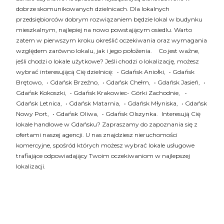
dobrze skomunikowanych dzielnicach. Dla lokalnych
przedsiębiorców dobrym rozwiązaniem będzie lokal w budynku
mieszkalnym, najlepiej na nowo powstającym osiedlu. Warto
zatem w pierwszym kroku określić oczekiwania oraz wymagania
względem zarówno lokalu, jak i jego położenia. Co jest ważne,
jeśli chodzi o lokale użytkowe? Jeśli chodzi o lokalizację, możesz
wybrać interesującą Cię dzielnicę: • Gdańsk Aniołki, • Gdańsk
Brętowo, • Gdańsk Brzeźno, • Gdańsk Chełm, • Gdańsk Jasień, •
Gdańsk Kokoszki, • Gdańsk Krakowiec- Górki Zachodnie, •
Gdańsk Letnica, • Gdańsk Matarnia, • Gdańsk Młyniska, • Gdańsk
Nowy Port, • Gdańsk Oliwa, • Gdańsk Olszynka. Interesują Cię
lokale handlowe w Gdańsku? Zapraszamy do zapoznania się z
ofertami naszej agencji. U nas znajdziesz nieruchomości
komercyjne, spośród których możesz wybrać lokale usługowe
trafiające odpowiadający Twoim oczekiwaniom w najlepszej
lokalizacji.