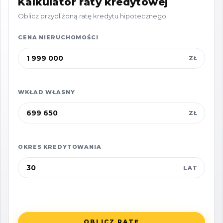
Kalkulator raty kredytowej
Oblicz przybliżoną ratę kredytu hipotecznego
CENA NIERUCHOMOŚCI
ZŁ
WKŁAD WŁASNY
ZŁ
OKRES KREDYTOWANIA
LAT
OBLICZ RATĘ