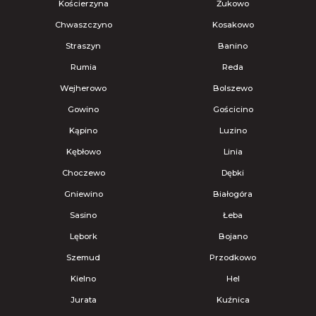
Kościerzyna
Żukowo
Chwaszczyno
Kosakowo
Straszyn
Banino
Rumia
Reda
Wejherowo
Bolszewo
Gowino
Gościcino
Kąpino
Luzino
Kębłowo
Linia
Choczewo
Dębki
Gniewino
Białogóra
Sasino
Łeba
Lębork
Bojano
Szemud
Przodkowo
Kielno
Hel
Jurata
Kuźnica