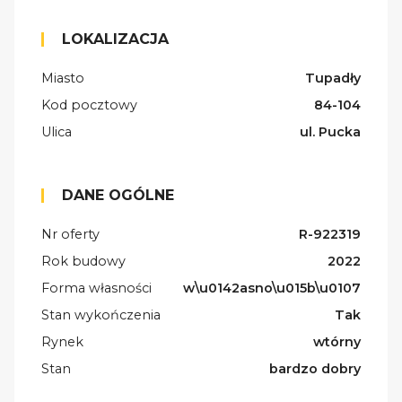
LOKALIZACJA
Miasto
Tupadły
Kod pocztowy
84-104
Ulica
ul. Pucka
DANE OGÓLNE
Nr oferty
R-922319
Rok budowy
2022
Forma własności
w\u0142asno\u015b\u0107
Stan wykończenia
Tak
Rynek
wtórny
Stan
bardzo dobry