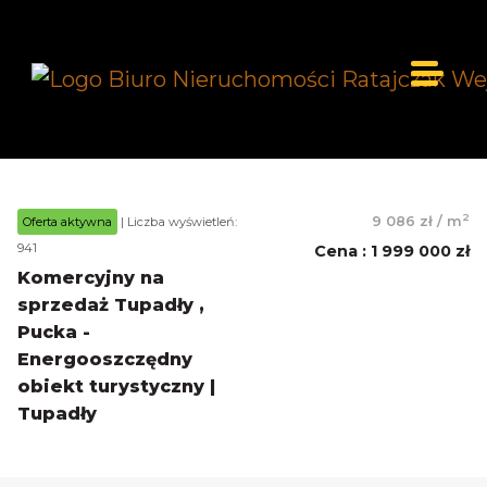
2
9 086 zł
/
m
Oferta aktywna
| Liczba wyświetleń:
941
Cena
:
1 999 000 zł
Komercyjny na
sprzedaż Tupadły ,
Pucka -
Energooszczędny
obiekt turystyczny |
Tupadły