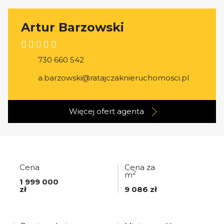
Artur Barzowski
730 660 542
a.barzowski@ratajczaknieruchomosci.pl
Więcej ofert
agenta
Cena
Cena za
2
m
1 999 000
zł
9 086 zł