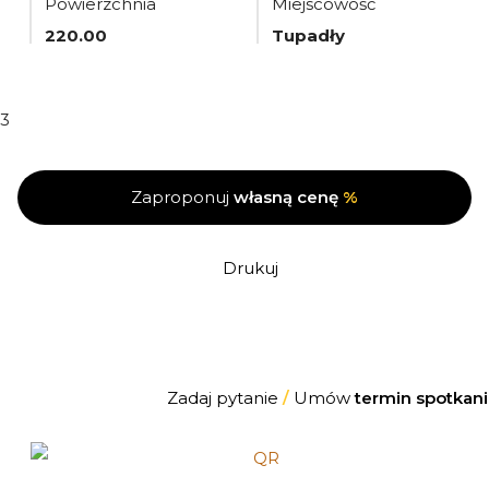
Powierzchnia
Miejscowość
220.00
Tupadły
3
Zaproponuj
własną cenę
%
Drukuj
Zadaj pytanie
/
Umów
termin spotkani