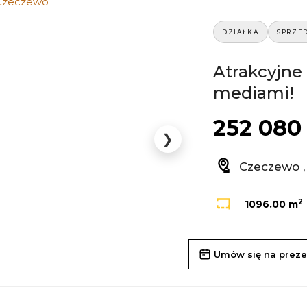
DZIAŁKA
SPRZE
Atrakcyjne
mediami!
252 080 
❯
Czeczewo ,
2
1096.00 m
Umów się na preze