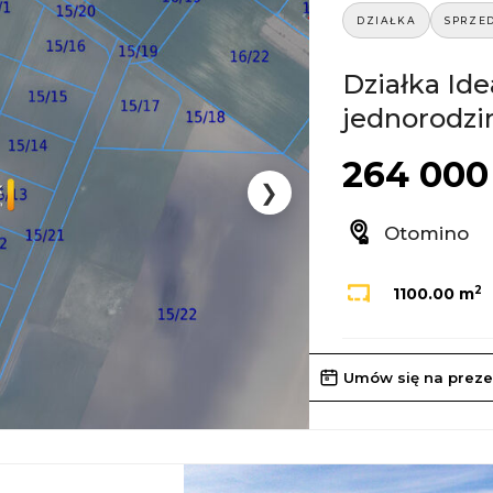
DZIAŁKA
SPRZE
Działka Id
jednorodzi
264 000 
❯
Otomino
2
1100.00 m
Umów się na preze