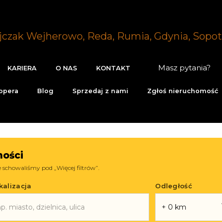
Masz pytania?
KARIERA
O NAS
KONTAKT
opera
Blog
Sprzedaj z nami
Zgłoś nieruchomość
ości
schowaliśmy pod „Więcej filtrów”.
kalizacja
Odległość