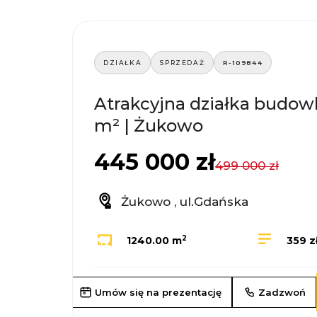
DZIAŁKA
SPRZEDAŻ
R-109844
Atrakcyjna działka budow
m² | Żukowo
445 000 zł
499 000 zł
Żukowo , ul.Gdańska
2
1240.00 m
359 z
Umów się na prezentację
Zadzwoń