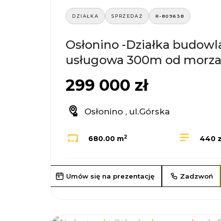
DZIAŁKA
SPRZEDAŻ
R-809638
Osłonino -Działka budowl
usługowa 300m od morz
299 000 zł
Osłonino , ul.Górska
2
680.00 m
440 z
Umów się na prezentację
Zadzwoń