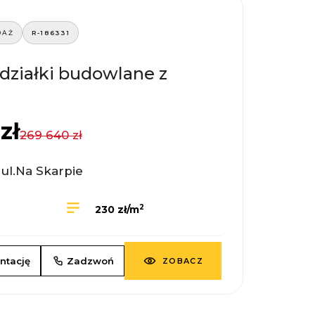
DAŻ
R-186331
 działki budowlane z
zł
269 640 zł
 ul.Na Skarpie
2
230 zł/m
ntację
Zadzwoń
ZOBACZ