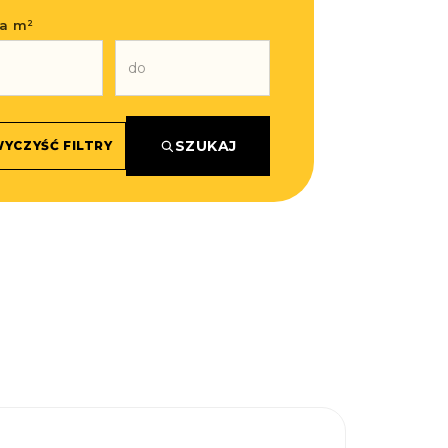
a m²
SZUKAJ
YCZYŚĆ FILTRY