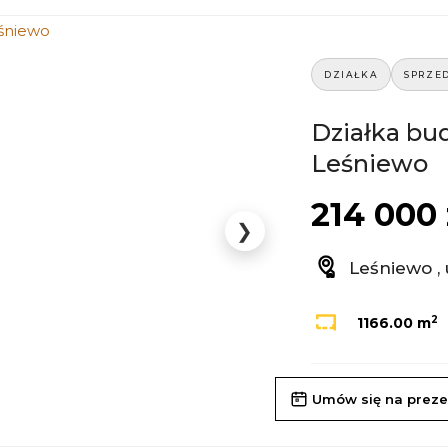
DZIAŁKA
SPRZE
Działka bu
Leśniewo
214 000 
❯
Leśniewo , 
2
1166.00 m
Umów się na preze