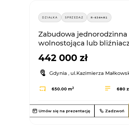
DZIAŁKA
SPRZEDAŻ
R-636482
Zabudowa jednorodzinna
wolnostojąca lub bliźniac
442 000 zł
Gdynia , ul.Kazimierza Małkows
2
650.00 m
680 z
Umów się na prezentację
Zadzwoń