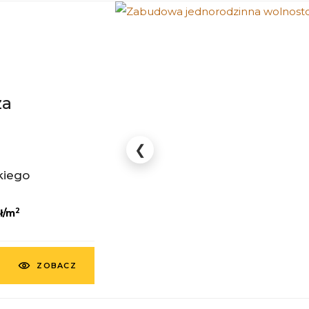
za
❮
kiego
2
ł/m
ZOBACZ