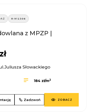
DAŻ
R-912306
dowlana z MPZP |
zł
ul.Juliusza Słowackiego
2
184 zł/m
ntację
Zadzwoń
ZOBACZ