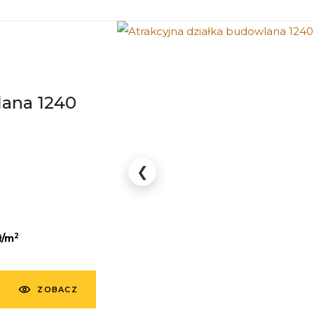
lana 1240
❮
2
ł/m
ZOBACZ