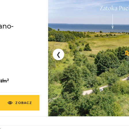
ano-
a
❮
2
ł/m
ZOBACZ