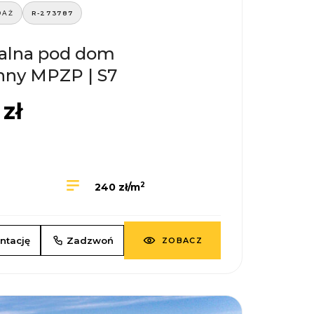
DAŻ
R-273787
ealna pod dom
nny MPZP | S7
zł
2
240 zł/m
ntację
Zadzwoń
ZOBACZ