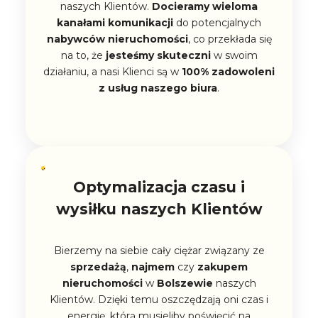
naszych Klientów.
Docieramy wieloma
kanałami komunikacji
do potencjalnych
nabywców nieruchomości
, co przekłada się
na to, że
jesteśmy skuteczni
w swoim
działaniu, a nasi Klienci są w
100% zadowoleni
z usług naszego biura
.
Optymalizacja czasu i
wysiłku naszych Klientów
Bierzemy na siebie cały ciężar związany ze
sprzedażą
,
najmem
czy
zakupem
nieruchomości
w
Bolszewie
naszych
Klientów. Dzięki temu oszczędzają oni czas i
energię, którą musieliby poświęcić na