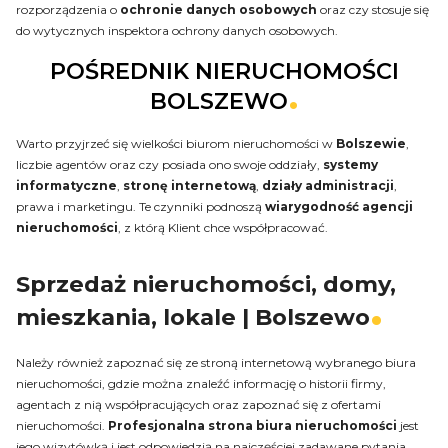
rozporządzenia o
ochronie danych osobowych
oraz czy stosuje się
do wytycznych inspektora ochrony danych osobowych.
POŚREDNIK NIERUCHOMOŚCI
BOLSZEWO
Warto przyjrzeć się wielkości biurom nieruchomości w
Bolszewie
,
liczbie agentów oraz czy posiada ono swoje oddziały,
systemy
informatyczne
,
stronę internetową
,
działy administracji
,
prawa i marketingu. Te czynniki podnoszą
wiarygodność agencji
nieruchomości
, z którą Klient chce współpracować.
Sprzedaż nieruchomości, domy,
mieszkania, lokale | Bolszewo
Należy również zapoznać się ze stroną internetową wybranego biura
nieruchomości, gdzie można znaleźć informację o historii firmy,
agentach z nią współpracujących oraz zapoznać się z ofertami
nieruchomości.
Profesjonalna strona biura nieruchomości
jest
jego wizytówką i jest odpowiedzią na najczęściej zadawane pytania