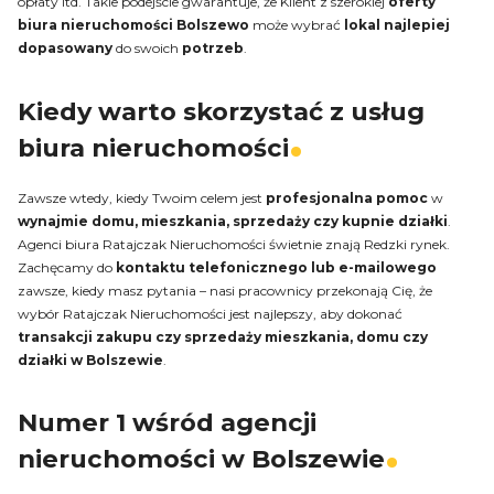
opłaty itd. Takie podejście gwarantuje, że Klient z szerokiej
oferty
biura
nieruchomości
Bolszewo
może wybrać
lokal
najlepiej
dopasowany
do swoich
potrzeb
.
Kiedy warto skorzystać z usług
biura nieruchomości
Zawsze wtedy, kiedy Twoim celem jest
profesjonalna
pomoc
w
wynajmie domu, mieszkania, sprzedaży czy kupnie działki
.
Agenci biura Ratajczak Nieruchomości świetnie znają Redzki rynek.
Zachęcamy do
kontaktu telefonicznego lub e-mailowego
zawsze, kiedy masz pytania – nasi pracownicy przekonają Cię, że
wybór Ratajczak Nieruchomości jest najlepszy, aby dokonać
transakcji zakupu czy sprzedaży mieszkania, domu czy
działki w Bolszewie
.
Numer 1 wśród agencji
nieruchomości w Bolszewie