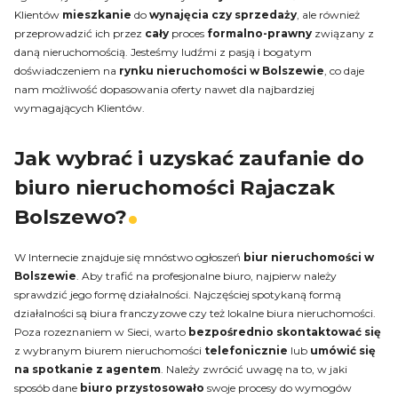
Klientów
mieszkanie
do
wynajęcia czy sprzedaży
, ale również
przeprowadzić ich przez
cały
proces
formalno-prawny
związany z
daną nieruchomością. Jesteśmy ludźmi z pasją i bogatym
doświadczeniem na
rynku nieruchomości w Bolszewie
, co daje
nam możliwość dopasowania oferty nawet dla najbardziej
wymagających Klientów.
Jak wybrać i uzyskać zaufanie do
biuro nieruchomości Rajaczak
Bolszewo?
W Internecie znajduje się mnóstwo ogłoszeń
biur nieruchomości w
Bolszewie
. Aby trafić na profesjonalne biuro, najpierw należy
sprawdzić jego formę działalności. Najczęściej spotykaną formą
działalności są biura franczyzowe czy też lokalne biura nieruchomości.
Poza rozeznaniem w Sieci, warto
bezpośrednio
skontaktować się
z wybranym biurem nieruchomości
telefonicznie
lub
umówić się
na spotkanie z agentem
. Należy zwrócić uwagę na to, w jaki
sposób dane
biuro przystosowało
swoje procesy do wymogów