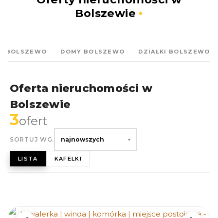
Bolszewie
IA BOLSZEWO
DOMY BOLSZEWO
DZIAŁKI BOLSZEWO
Oferta nieruchomości w
Bolszewie
3
ofert
SORTUJ WG.
najnowszych
▾
LISTA
KAFELKI