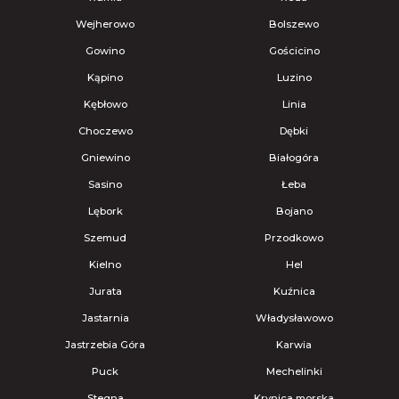
Wejherowo
Bolszewo
Gowino
Gościcino
Kąpino
Luzino
Kębłowo
Linia
Choczewo
Dębki
Gniewino
Białogóra
Sasino
Łeba
Lębork
Bojano
Szemud
Przodkowo
Kielno
Hel
Jurata
Kuźnica
Jastarnia
Władysławowo
Jastrzebia Góra
Karwia
Puck
Mechelinki
Stegna
Krynica morska