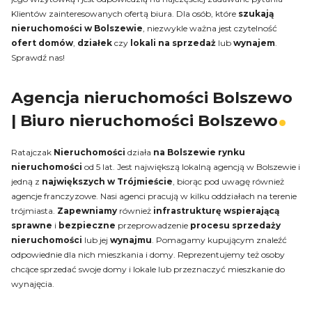
Klientów zainteresowanych ofertą biura. Dla osób, które
szukają
nieruchomości w Bolszewie
, niezwykle ważna jest czytelność
ofert domów
,
działek
czy
lokali
na sprzedaż
lub
wynajem
.
Sprawdź nas!
Agencja nieruchomości Bolszewo
| Biuro nieruchomości Bolszewo
Ratajczak
Nieruchomości
działa
na
Bolszewie rynku
nieruchomości
od 5 lat. Jest największą lokalną agencją w Bolszewie i
jedną z
największych w Trójmieście
, biorąc pod uwagę również
agencje franczyzowe. Nasi agenci pracują w kilku oddziałach na terenie
trójmiasta.
Zapewniamy
również
infrastrukturę wspierającą
sprawne
i
bezpieczne
przeprowadzenie
procesu sprzedaży
nieruchomości
lub jej
wynajmu
. Pomagamy kupującym znaleźć
odpowiednie dla nich mieszkania i domy. Reprezentujemy też osoby
chcące sprzedać swoje domy i lokale lub przeznaczyć mieszkanie do
wynajęcia.