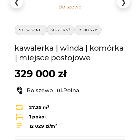
❮
❯
MIESZKANIE
SPRZEDAŻ
R-802472
kawalerka | winda | komórka
| miejsce postojowe
329 000 zł
Bolszewo , ul.Polna
2
27.35 m
1 pokoi
2
12 029 zł/m