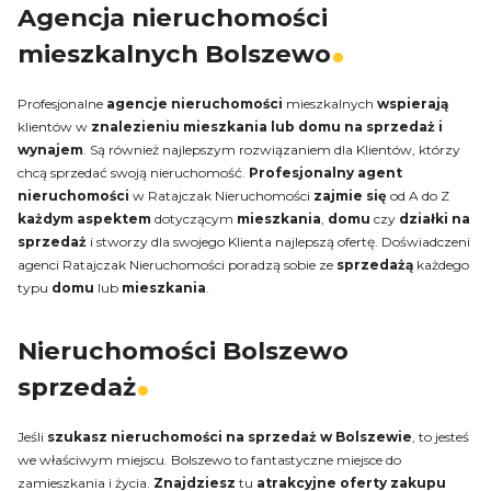
Agencja nieruchomości
mieszkalnych Bolszewo
Profesjonalne
agencje nieruchomości
mieszkalnych
wspierają
klientów w
znalezieniu mieszkania lub domu na sprzedaż i
wynajem
. Są również najlepszym rozwiązaniem dla Klientów, którzy
chcą sprzedać swoją nieruchomość.
Profesjonalny agent
nieruchomości
w Ratajczak Nieruchomości
zajmie się
od A do Z
każdym aspektem
dotyczącym
mieszkania
,
domu
czy
działki na
sprzedaż
i stworzy dla swojego Klienta najlepszą ofertę. Doświadczeni
agenci Ratajczak Nieruchomości poradzą sobie ze
sprzedażą
każdego
typu
domu
lub
mieszkania
.
Nieruchomości Bolszewo
sprzedaż
Jeśli
szukasz nieruchomości na sprzedaż w Bolszewie
, to jesteś
we właściwym miejscu. Bolszewo to fantastyczne miejsce do
zamieszkania i życia.
Znajdziesz
tu
atrakcyjne
oferty zakupu