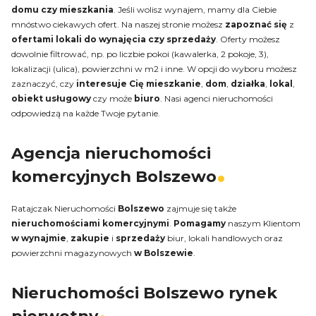
domu czy mieszkania
. Jeśli wolisz wynajem, mamy dla Ciebie
mnóstwo ciekawych ofert. Na naszej stronie możesz
zapoznać się
z
ofertami lokali do wynajęcia czy sprzedaży
. Oferty możesz
dowolnie filtrować, np. po liczbie pokoi (kawalerka, 2 pokoje, 3),
lokalizacji (ulica), powierzchni w m2 i inne. W opcji do wyboru możesz
zaznaczyć, czy
interesuje Cię
mieszkanie
,
dom
,
działka
,
lokal
,
obiekt usługowy
czy może
biuro
. Nasi agenci nieruchomości
odpowiedzą na każde Twoje pytanie.
Agencja nieruchomości
komercyjnych Bolszewo
Ratajczak Nieruchomości
Bolszewo
zajmuje się także
nieruchomościami komercyjnymi
.
Pomagamy
naszym Klientom
w wynajmie
,
zakupie
i
sprzedaży
biur, lokali handlowych oraz
powierzchni magazynowych
w Bolszewie
.
Nieruchomości Bolszewo rynek