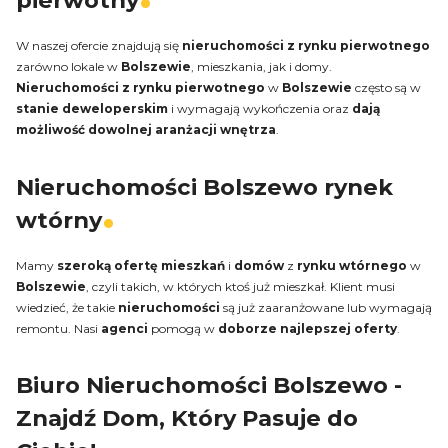
pierwotny
W naszej ofercie znajdują się
nieruchomości z rynku pierwotnego
zarówno lokale w
Bolszewie
, mieszkania, jak i domy.
Nieruchomości
z rynku pierwotnego
w
Bolszewie
często są w
stanie deweloperskim
i wymagają wykończenia oraz
dają
możliwość dowolnej aranżacji wnętrza
.
Nieruchomości Bolszewo rynek
wtórny
Mamy
szeroką ofertę
mieszkań
i
domów
z
rynku wtórnego
w
Bolszewie
, czyli takich, w których ktoś już mieszkał. Klient musi
wiedzieć, że takie
nieruchomości
są już zaaranżowane lub wymagają
remontu. Nasi
agenci
pomogą w
doborze najlepszej oferty
.
Biuro Nieruchomości Bolszewo -
Znajdź Dom, Który Pasuje do