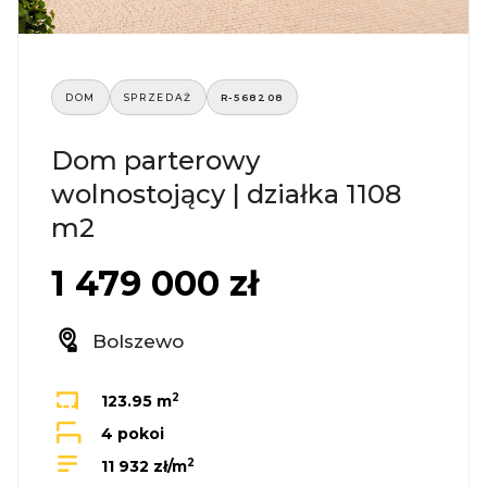
DOM
SPRZEDAŻ
R-568208
Dom parterowy
wolnostojący | działka 1108
m2
1 479 000 zł
Bolszewo
2
123.95 m
4 pokoi
2
11 932 zł/m