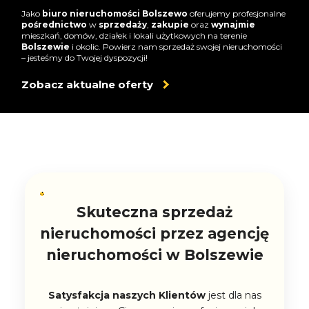
Jako
biuro nieruchomości Bolszewo
oferujemy profesjonalne
pośrednictwo
w
sprzedaży
,
zakupie
oraz
wynajmie
mieszkań, domów, działek i lokali użytkowych na terenie
Bolszewie
i okolic. Powierz nam sprzedaż swojej nieruchomości
– jesteśmy do Twojej dyspozycji!
Zobacz aktualne oferty
Skuteczna sprzedaż
nieruchomości przez agencję
nieruchomości w Bolszewie
Satysfakcja naszych Klientów
jest dla nas