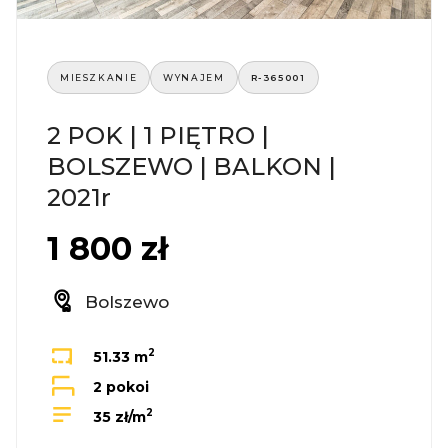
MIESZKANIE
WYNAJEM
R-365001
2 POK | 1 PIĘTRO |
BOLSZEWO | BALKON |
2021r
1 800 zł
Bolszewo
2
51.33 m
2 pokoi
2
35 zł/m