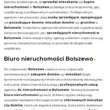
klientów przekonuje się, że
sprzedaż mieszkania
lub
kupno
nieruchomości
w
Bolszewo
przebiega znacznie sprawniej, gdy
współpracują z profesjonalnym pośrednikiem. Profesjonalnym
agentom nieruchomości ufają
osoby sprzedające
,
wynajmujące
lub
poszukujące domów
,
mieszkań
domów
czy
gruntów
w
Bolszewie
. Dzięki temu agencja nieruchomości jest wygodną opcją
zarówno dla kupujących, jak i
sprzedających nieruchomość w
Bolszewie
. Dobre relacje między agencją a klientem często owocują
sprawną i bezpieczną transakcją, co prowadzi do długotrwałej
współpracy.
Biuro nieruchomości Bolszewo
Do miejscowości
Bolszewo
napływa coraz więcej osób
zainteresowanych
zakupem domów
czy
mieszkań
dzięki
dynamicznie rozwijającej się infrastrukturze biznesowej, edukacyjnej i
kulturalnej. Klienci chętnie korzystają z
profesjonalnych
usług
agentów
ds. nieruchomości w Bolszewie
. Skuteczne działanie
biura nieruchomości
sprawia, że Klienci szybko zdobywają
wszystkie niezbędne informacje na temat
oferowanych mieszkań
czy domów
, takich jak dogodna lokalizacja, liczba pokoi, dodatkowe