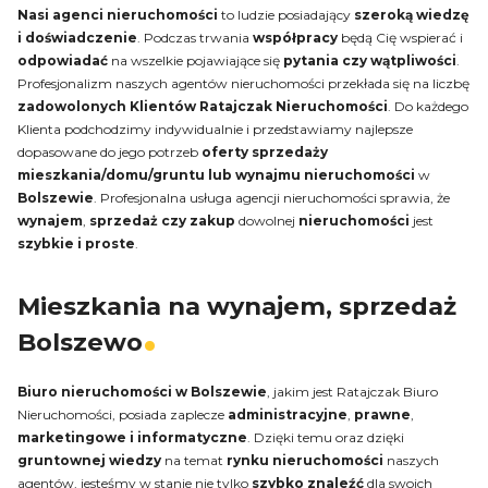
Nasi agenci nieruchomości
to ludzie posiadający
szeroką wiedzę
i doświadczenie
. Podczas trwania
współpracy
będą Cię wspierać i
odpowiadać
na wszelkie pojawiające się
pytania czy wątpliwości
.
Profesjonalizm naszych agentów nieruchomości przekłada się na liczbę
zadowolonych Klientów Ratajczak Nieruchomości
. Do każdego
Klienta podchodzimy indywidualnie i przedstawiamy najlepsze
dopasowane do jego potrzeb
oferty sprzedaży
mieszkania/domu/gruntu lub wynajmu nieruchomości
w
Bolszewie
. Profesjonalna usługa agencji nieruchomości sprawia, że
wynajem
,
sprzedaż czy zakup
dowolnej
nieruchomości
jest
szybkie i proste
.
Mieszkania na wynajem, sprzedaż
Bolszewo
Biuro nieruchomości w Bolszewie
, jakim jest Ratajczak Biuro
Nieruchomości, posiada zaplecze
administracyjne
,
prawne
,
marketingowe i informatyczne
. Dzięki temu oraz dzięki
gruntownej wiedzy
na temat
rynku nieruchomości
naszych
agentów, jesteśmy w stanie nie tylko
szybko znaleźć
dla swoich