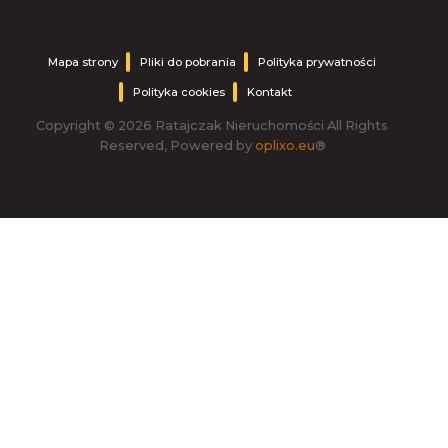
Mapa strony
Pliki do pobrania
Polityka prywatności
Polityka cookies
Kontakt
Copyright © 2026 Ratajczak Nieruchomości All Rights
Reserved, Powered by
oplixo.eu
®