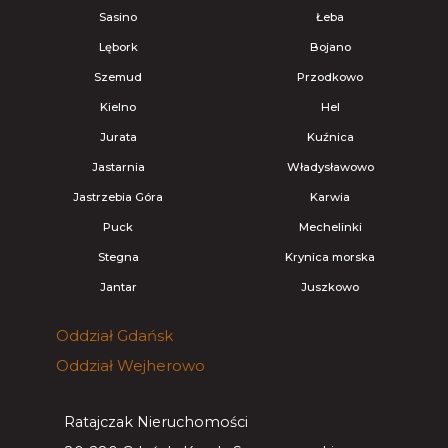
Sasino
Łeba
Lębork
Bojano
Szemud
Przodkowo
Kielno
Hel
Jurata
Kuźnica
Jastarnia
Władysławowo
Jastrzebia Góra
Karwia
Puck
Mechelinki
Stegna
Krynica morska
Jantar
Juszkowo
Oddział
Gdańsk
Oddział
Wejherowo
Ratajczak Nieruchomości