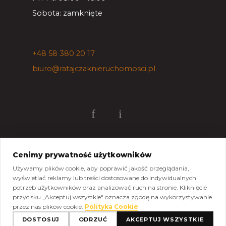
Sobota: zamknięte
+48 58 380 20 17
biuro@ratajczaknieruchomosci.pl
Cenimy prywatność użytkowników
Mapa strony
Pliki do pobrania
Polityka prywatności
Używamy plików cookie, aby poprawić jakość przeglądania,
Polityka cookies
Kontakt
wyświetlać reklamy lub treści dostosowane do indywidualnych
potrzeb użytkowników oraz analizować ruch na stronie. Kliknięcie
Copyright © 2026 Ratajczak Nieruchomości All Rights
przycisku „Akceptuj wszystkie" oznacza zgodę na wykorzystywanie
Reserved, Powered by
oplixo.eu
®
przez nas plików cookie.
Polityka Cookie
DOSTOSUJ
ODRZUĆ
AKCEPTUJ WSZYSTKIE