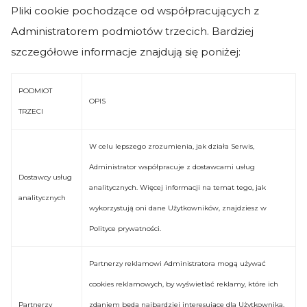
Pliki cookie pochodzące od współpracujących z
Administratorem podmiotów trzecich. Bardziej
szczegółowe informacje znajdują się poniżej:
PODMIOT
OPIS
TRZECI
W celu lepszego zrozumienia, jak działa Serwis,
Administrator współpracuje z dostawcami usług
Dostawcy usług
analitycznych. Więcej informacji na temat tego, jak
analitycznych
wykorzystują oni dane Użytkowników, znajdziesz w
Polityce prywatności.
Partnerzy reklamowi Administratora mogą używać
cookies reklamowych, by wyświetlać reklamy, które ich
Partnerzy
zdaniem będą najbardziej interesujące dla Użytkownika,