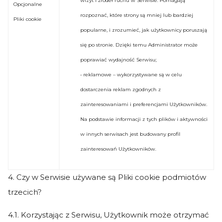
wizyt i źródeł ruchu w Serwisie. Pomagają
Opcjonalne
rozpoznać, które strony są mniej lub bardziej
Pliki cookie
popularne, i zrozumieć, jak użytkownicy poruszają
się po stronie. Dzięki temu Administrator może
poprawiać wydajność Serwisu;
• reklamowe – wykorzystywane są w celu
dostarczenia reklam zgodnych z
zainteresowaniami i preferencjami Użytkowników.
Na podstawie informacji z tych plików i aktywności
w innych serwisach jest budowany profil
zainteresowań Użytkowników.
4. Czy w Serwisie używane są Pliki cookie podmiotów
trzecich?
4.1. Korzystając z Serwisu, Użytkownik może otrzymać