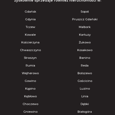
zyskownie sprzedaje również nieruchomości w:
Gdańsk
Sopot
Gdynia
Pruszcz Gdański
Tczew
Malbork
Kowale
Kartuzy
Kościerzyna
Żukowo
Chwaszczyno
Kosakowo
Straszyn
Banino
Rumia
Reda
Wejherowo
Bolszewo
Gowino
Gościcino
Kąpino
Luzino
Kębłowo
Linia
Choczewo
Dębki
Gniewino
Białogóra