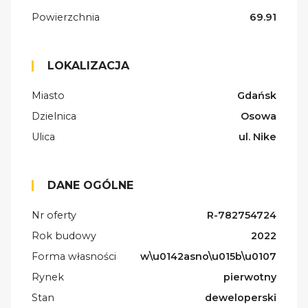
Powierzchnia
69.91
LOKALIZACJA
Miasto
Gdańsk
Dzielnica
Osowa
Ulica
ul. Nike
DANE OGÓLNE
Nr oferty
R-782754724
Rok budowy
2022
Forma własności
w\u0142asno\u015b\u0107
Rynek
pierwotny
Stan
deweloperski