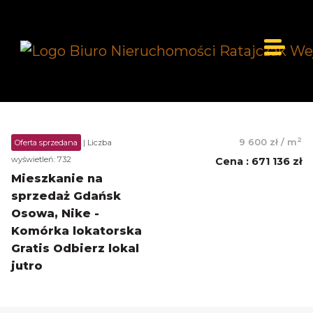
2
9 600 zł
/
m
Oferta sprzedana
| Liczba
wyświetleń: 732
Cena
:
671 136 zł
Mieszkanie na
sprzedaż Gdańsk
Osowa, Nike -
Komórka lokatorska
Gratis Odbierz lokal
jutro