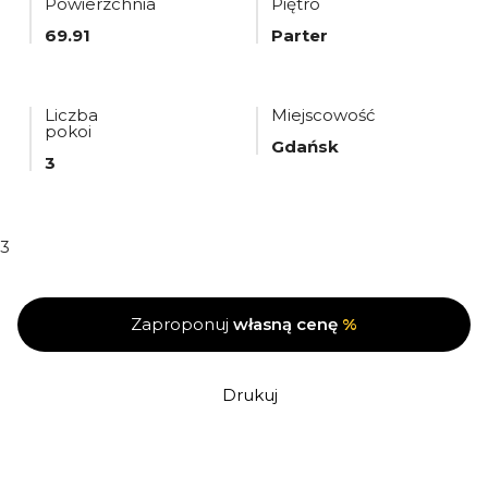
Powierzchnia
Piętro
69.91
Parter
Liczba
Miejscowość
pokoi
Gdańsk
3
3
Zaproponuj
własną cenę
%
Drukuj