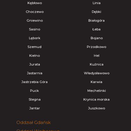
Kębłowo
Linia
Choczewo
Dębki
Gniewino
Białogóra
Sasino
Łeba
Lębork
Bojano
Szemud
Przodkowo
Kielno
Hel
Jurata
Kuźnica
Jastarnia
Władysławowo
Jastrzebia Góra
Karwia
Puck
Mechelinki
Stegna
Krynica morska
Jantar
Juszkowo
Oddział
Gdańsk