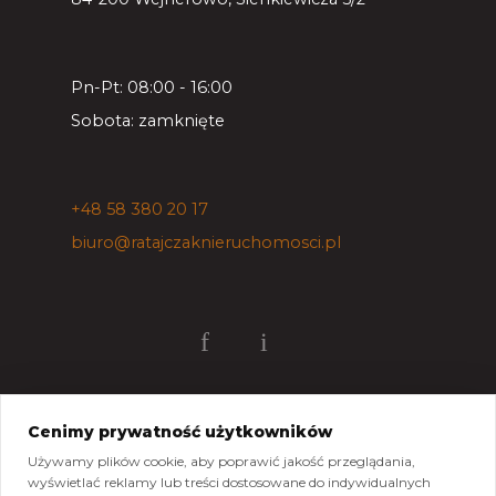
Pn-Pt: 08:00 - 16:00
Sobota: zamknięte
+48 58 380 20 17
biuro@ratajczaknieruchomosci.pl
Cenimy prywatność użytkowników
Mapa strony
Pliki do pobrania
Polityka prywatności
Używamy plików cookie, aby poprawić jakość przeglądania,
Polityka cookies
Kontakt
wyświetlać reklamy lub treści dostosowane do indywidualnych