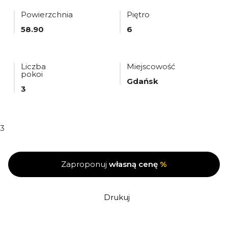
Powierzchnia
Piętro
58.90
6
Liczba
Miejscowość
pokoi
Gdańsk
3
3
Zaproponuj
własną cenę
%
Drukuj