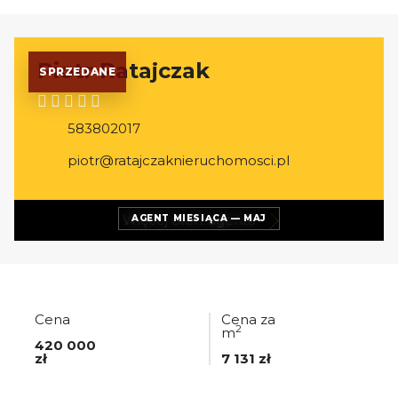
Piotr Ratajczak
SPRZEDANE
583802017
piotr@ratajczaknieruchomosci.pl
Więcej ofert
agenta
AGENT MIESIĄCA — MAJ
Cena
Cena za
2
m
420 000
zł
7 131 zł