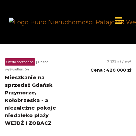
2
7 131 zł
/
m
Oferta sprzedana
| Liczba
wyświetleń: 541
Cena
:
420 000 zł
Mieszkanie na
sprzedaż Gdańsk
Przymorze,
Kołobrzeska - 3
niezależne pokoje
niedaleko plaży
WEJDŹ I ZOBACZ