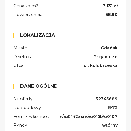
Cena za m2
7 131 zł
Powierzchnia
58.90
LOKALIZACJA
Miasto
Gdańsk
Dzielnica
Przymorze
Ulica
ul. Kołobrzeska
DANE OGÓLNE
Nr oferty
32345689
Rok budowy
1972
Forma własności
w\u0142asno\u015b\u0107
Rynek
wtórny