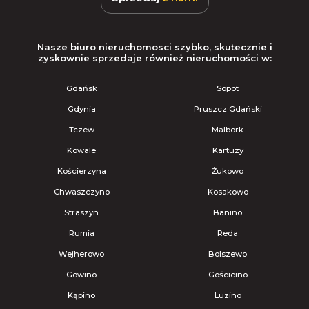
Nasze biuro nieruchomosci szybko, skutecznie i
zyskownie sprzedaje również nieruchomości w:
Gdańsk
Sopot
Gdynia
Pruszcz Gdański
Tczew
Malbork
Kowale
Kartuzy
Kościerzyna
Żukowo
Chwaszczyno
Kosakowo
Straszyn
Banino
Rumia
Reda
Wejherowo
Bolszewo
Gowino
Gościcino
Kąpino
Luzino