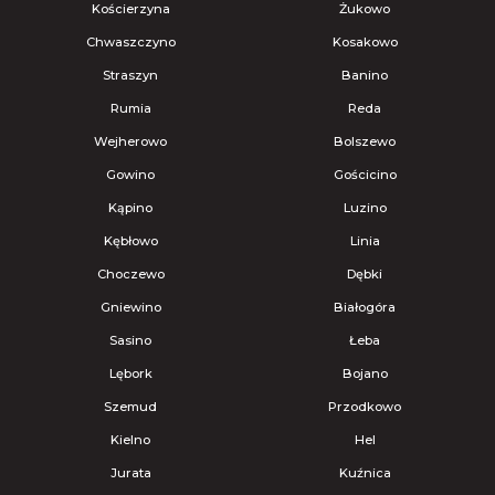
Kościerzyna
Żukowo
Chwaszczyno
Kosakowo
Straszyn
Banino
Rumia
Reda
Wejherowo
Bolszewo
Gowino
Gościcino
Kąpino
Luzino
Kębłowo
Linia
Choczewo
Dębki
Gniewino
Białogóra
Sasino
Łeba
Lębork
Bojano
Szemud
Przodkowo
Kielno
Hel
Jurata
Kuźnica