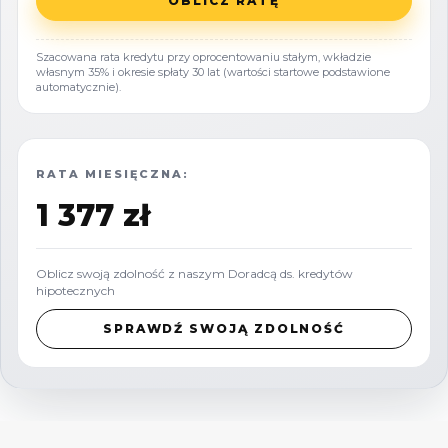
OBLICZ RATĘ
Szacowana rata kredytu przy oprocentowaniu stałym, wkładzie
własnym 35% i okresie spłaty 30 lat (wartości startowe podstawione
automatycznie).
RATA MIESIĘCZNA:
1 377 zł
Oblicz swoją zdolność z naszym Doradcą ds. kredytów
hipotecznych
SPRAWDŹ SWOJĄ ZDOLNOŚĆ