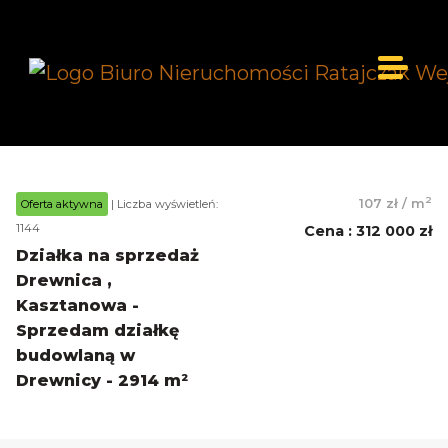
2
107 zł
/
m
Oferta aktywna
| Liczba wyświetleń:
1144
Cena
:
312 000 zł
Działka na sprzedaż
Drewnica ,
Kasztanowa -
Sprzedam działkę
budowlaną w
Drewnicy - 2914 m²