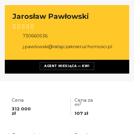
Jarosław Pawłowski
730660536
j.pawlowski@ratajczaknieruchomosci.pl
Więcej ofert
agenta
AGENT MIESIĄCA — KWI
Cena
Cena za
2
m
312 000
zł
107 zł