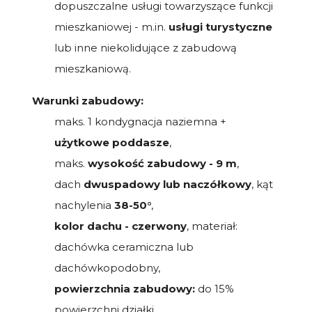
dopuszczalne usługi towarzyszące funkcji
mieszkaniowej - m.in.
usługi turystyczne
lub inne niekolidujące z zabudową
mieszkaniową.
Warunki zabudowy:
maks. 1 kondygnacja naziemna +
użytkowe poddasze
,
maks.
wysokość zabudowy - 9 m
,
dach
dwuspadowy lub naczółkowy
, kąt
nachylenia
38-50°
,
kolor dachu - czerwony
, materiał:
dachówka ceramiczna lub
dachówkopodobny,
powierzchnia zabudowy:
do 15%
powierzchni działki,