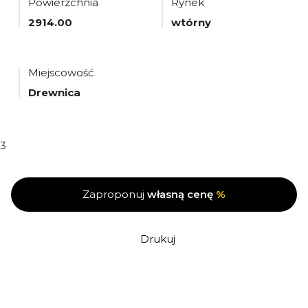
Powierzchnia
Rynek
2914.00
wtórny
Miejscowość
Drewnica
3
Zaproponuj
własną cenę
%
Drukuj